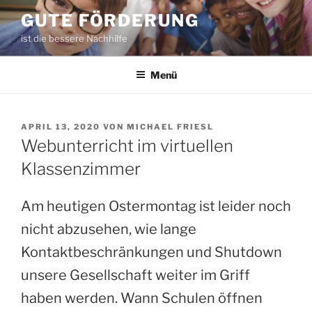
Zum
GUTE FÖRDERUNG
Inhalt
ist die bessere Nachhilfe
springen
Menü
VERÖFFENTLICHT
APRIL 13, 2020
VON
MICHAEL FRIESL
AM
Webunterricht im virtuellen
Klassenzimmer
Am heutigen Ostermontag ist leider noch
nicht abzusehen, wie lange
Kontaktbeschränkungen und Shutdown
unsere Gesellschaft weiter im Griff
haben werden. Wann Schulen öffnen