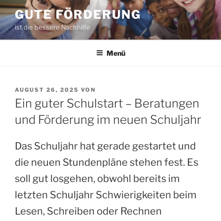
Zum
GUTE FÖRDERUNG
Inhalt
ist die bessere Nachhilfe
springen
Menü
VERÖFFENTLICHT
AUGUST 26, 2025
VON
AM
Ein guter Schulstart – Beratungen
und Förderung im neuen Schuljahr
Das Schuljahr hat gerade gestartet und
die neuen Stundenpläne stehen fest. Es
soll gut losgehen, obwohl bereits im
letzten Schuljahr Schwierigkeiten beim
Lesen, Schreiben oder Rechnen