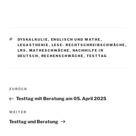
SCHLAGWÖRTER
DYSKALKULIE
,
ENGLISCH UND MATHE
,
LEGASTHENIE
,
LESE- RECHTSCHREIBSCHWÄCHE
,
LRS
,
MATHESCHWÄCHE
,
NACHHILFE IN
DEUTSCH
,
RECHENSCHWÄCHE
,
TESTTAG
Beitragsnavigation
Vorheriger
ZURÜCK
Beitrag
Testtag mit Beratung am 05. April 2025
Nächster
WEITER
Beitrag
Testtag und Beratung