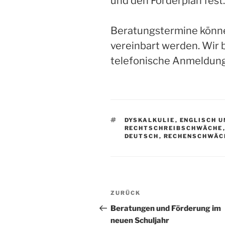
und den Förderplan fest.
Beratungstermine könne
vereinbart werden. Wir 
telefonische Anmeldun
SCHLAGWÖRTER
DYSKALKULIE
,
ENGLISCH 
RECHTSCHREIBSCHWÄCHE
DEUTSCH
,
RECHENSCHWÄC
Beitragsnavigation
Vorheriger
ZURÜCK
Beitrag
Beratungen und Förderung im
neuen Schuljahr