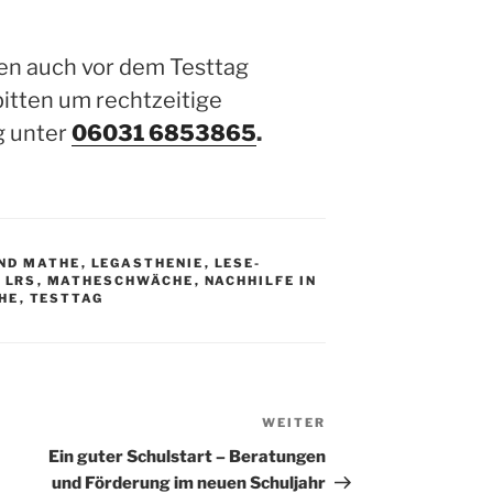
n auch vor dem Testtag
bitten um rechtzeitige
g unter
06031 6853865
.
UND MATHE
,
LEGASTHENIE
,
LESE-
,
LRS
,
MATHESCHWÄCHE
,
NACHHILFE IN
HE
,
TESTTAG
WEITER
Nächster
Beitrag
Ein guter Schulstart – Beratungen
und Förderung im neuen Schuljahr