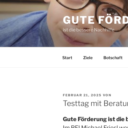
Zum
Inhalt
GUTE FÖR
springen
ist die bessere Nachhilfe
Start
Ziele
Botschaft
VERÖFFENTLICHT
FEBRUAR 21, 2025
VON
AM
Testtag mit Beratu
Gute Förderung ist die 
Im PFI Michael Friesl w