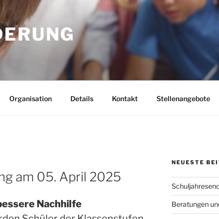
DERUNG
Organisation
Details
Kontakt
Stellenangebote
NEUESTE BE
ng am 05. April 2025
Schuljahresend
bessere Nachhilfe
Beratungen und
erden Schüler der Klassenstufen