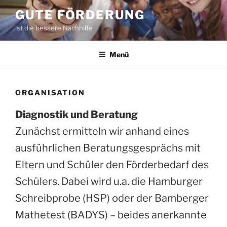
Zum
GUTE FÖRDERUNG
Inhalt
ist die bessere Nachhilfe
springen
Menü
ORGANISATION
Diagnostik und Beratung
Zunächst ermitteln wir anhand eines
ausführlichen Beratungsgesprächs mit
Eltern und Schüler den Förderbedarf des
Schülers. Dabei wird u.a. die Hamburger
Schreibprobe (HSP) oder der Bamberger
Mathetest (BADYS) – beides anerkannte